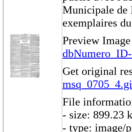
Municipale de 
exemplaires du
Preview Image
dbNumero_ID-
Get original re
msq_0705_4.gi
File informati
- size: 899.23 
- type: image/