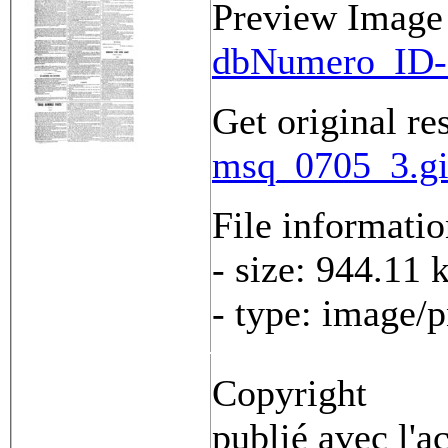
Preview Image
dbNumero_ID-
Get original re
msq_0705_3.gi
File informati
- size: 944.11 
- type: image/
Copyright
publié avec l'a