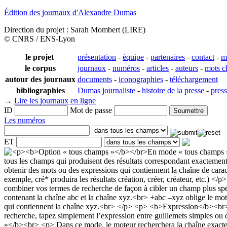
Édition des journaux d'Alexandre Dumas
Direction du projet : Sarah Mombert (LIRE)
© CNRS / ENS-Lyon
le projet
présentation
-
équipe
-
partenaires
-
contact
-
m
le corpus
journaux
-
numéros
-
articles
-
auteurs
-
mots c
autour des journaux
documents
-
iconographies
-
téléchargement
bibliographies
Dumas journaliste
-
histoire de la presse
-
pres
→
Lire les journaux en ligne
ID
Mot de passe
Les numéros
ET