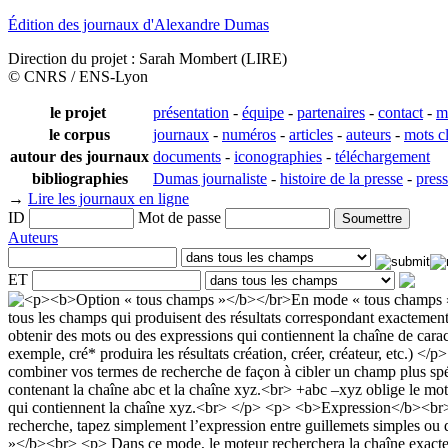
Édition des journaux d'Alexandre Dumas
Direction du projet : Sarah Mombert (LIRE)
© CNRS / ENS-Lyon
le projet
présentation
-
équipe
-
partenaires
-
contact
-
m
le corpus
journaux
-
numéros
-
articles
-
auteurs
-
mots c
autour des journaux
documents
-
iconographies
-
téléchargement
bibliographies
Dumas journaliste
-
histoire de la presse
-
pres
→
Lire les journaux en ligne
ID
Mot de passe
Auteurs
ET