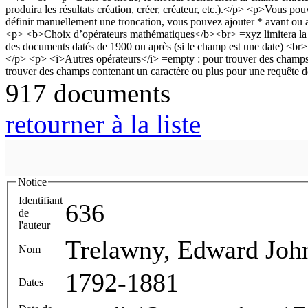
917 documents
retourner à la liste
Notice
Identifiant
636
de
l'auteur
Trelawny, Edward Joh
Nom
1792-1881
Dates