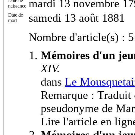
mardi 13 novembre 17
Date de
naissance
samedi 13 août 1881
Date de
mort
Nombre d'article(s) : 5
XIV.
dans
Le Mousquetai
Remarque : Traduit d
pseudonyme de Mari
Lire l'article en lign
Mémoires d'un jeu