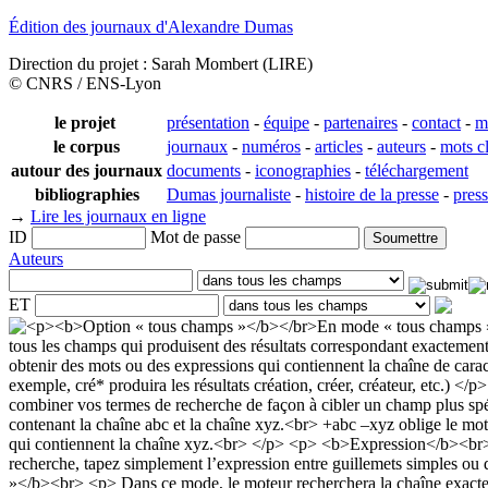
Édition des journaux d'Alexandre Dumas
Direction du projet : Sarah Mombert (LIRE)
© CNRS / ENS-Lyon
le projet
présentation
-
équipe
-
partenaires
-
contact
-
m
le corpus
journaux
-
numéros
-
articles
-
auteurs
-
mots c
autour des journaux
documents
-
iconographies
-
téléchargement
bibliographies
Dumas journaliste
-
histoire de la presse
-
pres
→
Lire les journaux en ligne
ID
Mot de passe
Auteurs
ET