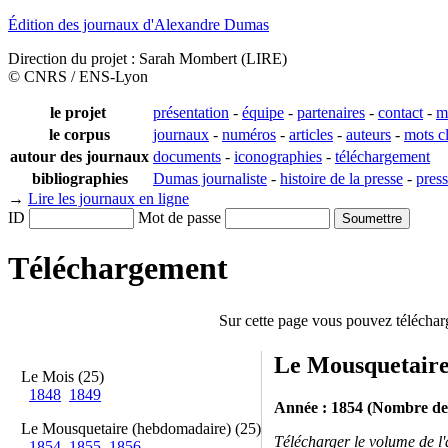
Édition des journaux d'Alexandre Dumas
Direction du projet : Sarah Mombert (LIRE)
© CNRS / ENS-Lyon
le projet
présentation
-
équipe
-
partenaires
-
contact
-
m
le corpus
journaux
-
numéros
-
articles
-
auteurs
-
mots c
autour des journaux
documents
-
iconographies
-
téléchargement
bibliographies
Dumas journaliste
-
histoire de la presse
-
pres
→
Lire les journaux en ligne
ID
Mot de passe
Téléchargement
Sur cette page vous pouvez téléchar
Le Mousquetair
Le Mois (25)
1848
1849
Année : 1854 (Nombre de
Le Mousquetaire (hebdomadaire) (25)
Télécharger le volume de l
1854
1855
1856