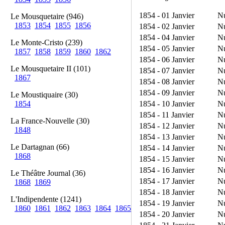
1854 - 01 Janvier
N
Le Mousquetaire (946)
1853
1854
1855
1856
1854 - 02 Janvier
N
1854 - 04 Janvier
N
Le Monte-Cristo (239)
1854 - 05 Janvier
N
1857
1858
1859
1860
1862
1854 - 06 Janvier
N
Le Mousquetaire II (101)
1854 - 07 Janvier
N
1867
1854 - 08 Janvier
N
1854 - 09 Janvier
N
Le Moustiquaire (30)
1854 - 10 Janvier
N
1854
1854 - 11 Janvier
N
La France-Nouvelle (30)
1854 - 12 Janvier
N
1848
1854 - 13 Janvier
N
Le Dartagnan (66)
1854 - 14 Janvier
N
1868
1854 - 15 Janvier
N
1854 - 16 Janvier
N
Le Théâtre Journal (36)
1854 - 17 Janvier
N
1868
1869
1854 - 18 Janvier
N
L'Indipendente (1241)
1854 - 19 Janvier
N
1860
1861
1862
1863
1864
1865
1854 - 20 Janvier
N