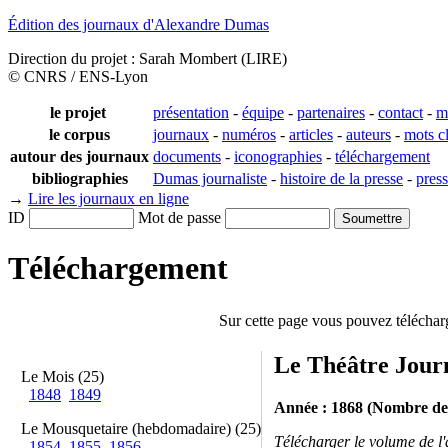
Édition des journaux d'Alexandre Dumas
Direction du projet : Sarah Mombert (LIRE)
© CNRS / ENS-Lyon
le projet
présentation
-
équipe
-
partenaires
-
contact
-
m
le corpus
journaux
-
numéros
-
articles
-
auteurs
-
mots c
autour des journaux
documents
-
iconographies
-
téléchargement
bibliographies
Dumas journaliste
-
histoire de la presse
-
pres
→
Lire les journaux en ligne
ID
Mot de passe
Téléchargement
Sur cette page vous pouvez téléchar
Le Théâtre Jour
Le Mois (25)
1848
1849
Année : 1868 (Nombre de
Le Mousquetaire (hebdomadaire) (25)
Télécharger le volume de l
1854
1855
1856