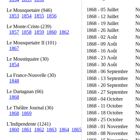
1868 - 05 Juillet
N
Le Mousquetaire (946)
1853
1854
1855
1856
1868 - 12 Juillet
N
1868 - 19 Juillet
N
Le Monte-Cristo (239)
1868 - 26 Juillet
N
1857
1858
1859
1860
1862
1868 - 02 Août
N
Le Mousquetaire II (101)
1868 - 09 Août
N
1867
1868 - 16 Août
N
1868 - 23 Août
N
Le Moustiquaire (30)
1868 - 30 Août
N
1854
1868 - 06 Septembre
N
La France-Nouvelle (30)
1868 - 13 Septembre
N
1848
1868 - 20 Septembre
N
Le Dartagnan (66)
1868 - 27 Septembre
N
1868
1868 - 04 Octobre
N
1868 - 11 Octobre
N
Le Théâtre Journal (36)
1868 - 18 Octobre
N
1868
1869
1868 - 25 Octobre
N
L'Indipendente (1241)
1868 - 01 Novembre
N
1860
1861
1862
1863
1864
1865
1868 - 08 Novembre
N