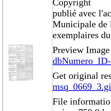
Copyright
publié avec l'a
Municipale de 
exemplaires du
Preview Image
dbNumero_ID-
Get original re
msq_0669_3.gif
File informati