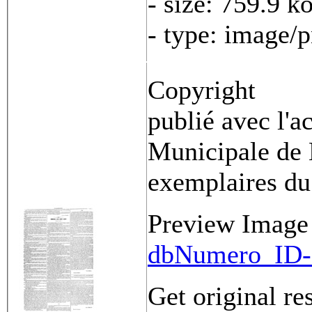
- size: 759.9 k
- type: image/
Copyright
publié avec l'a
Municipale de 
exemplaires du
Preview Image
dbNumero_ID-
Get original re