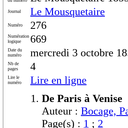
du numéro
Le Mousquetaire
Journal
276
Numéro
669
Numération
logique
mercredi 3 octobre 1
Date du
numéro
4
Nb de
pages
Lire en ligne
Lire le
numéro
De Paris à Venise
Auteur :
Bocage, P
Page(s) :
1
;
2