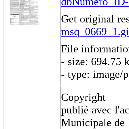
dbNumero_ID-
Get original re
msq_0669_1.gi
File informati
- size: 694.75 
- type: image/
Copyright
publié avec l'a
Municipale de 