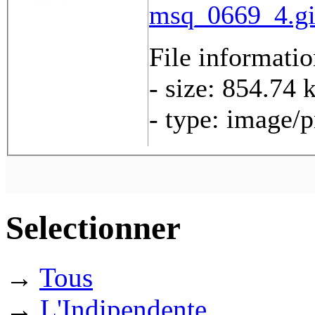
msq_0669_4.gi
File informati
- size: 854.74 
- type: image/
Selectionner
→
Tous
→
L'Indipendente