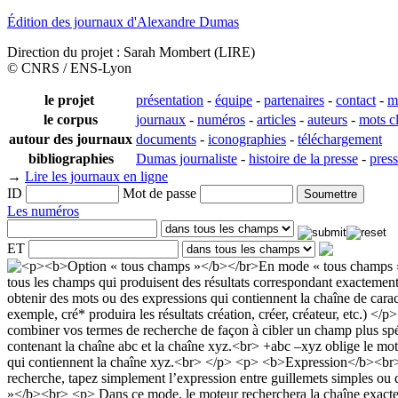
Édition des journaux d'Alexandre Dumas
Direction du projet : Sarah Mombert (LIRE)
© CNRS / ENS-Lyon
le projet
présentation
-
équipe
-
partenaires
-
contact
-
m
le corpus
journaux
-
numéros
-
articles
-
auteurs
-
mots c
autour des journaux
documents
-
iconographies
-
téléchargement
bibliographies
Dumas journaliste
-
histoire de la presse
-
pres
→
Lire les journaux en ligne
ID
Mot de passe
Les numéros
ET