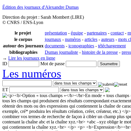
Édition des journaux d'Alexandre Dumas
Direction du projet : Sarah Mombert (LIRE)
© CNRS / ENS-Lyon
le projet
présentation
-
équipe
-
partenaires
-
contact
-
m
le corpus
journaux
-
numéros
-
articles
-
auteurs
-
mots c
autour des journaux
documents
-
iconographies
-
téléchargement
bibliographies
Dumas journaliste
-
histoire de la presse
-
pres
→
Lire les journaux en ligne
ID
Mot de passe
Les numéros
ET