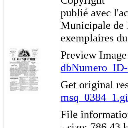
Copyright
publié avec l'a
Municipale de 
exemplaires du
Preview Image
dbNumero_ID-
Get original re
msq_0384_1.gi
File informati
- size: 786.43 