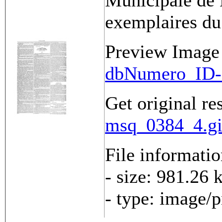
Municipale de 
exemplaires du
Preview Image
dbNumero_ID-
Get original re
msq_0384_4.gi
File informati
- size: 981.26 
- type: image/