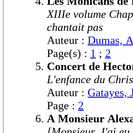
Les Mohicans de 
XIIIe volume Chapitre VII Pourquoi le rossignol ne
chantait pas
Auteur :
Dumas, A
Page(s) :
1
;
2
Concert de Hecto
L'enfance du Chri
Auteur :
Gatayes, 
Page :
2
A Monsieur Alex
[Monsieur, J'ai eu 