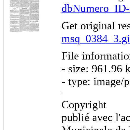
dbNumero_ID-
Get original re
msq_0384_3.gi
File informati
- size: 961.96 
- type: image/
Copyright
publié avec l'a