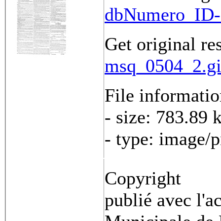
dbNumero_ID-
Get original re
msq_0504_2.gi
File informati
- size: 783.89 
- type: image/
Copyright
publié avec l'a