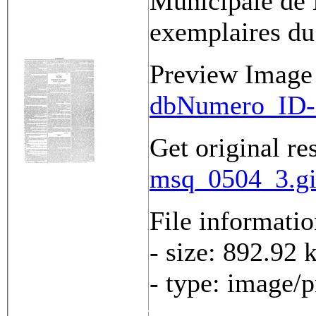
Municipale de 
exemplaires du
Preview Image
dbNumero_ID-
Get original re
msq_0504_3.gi
File informati
- size: 892.92 
- type: image/