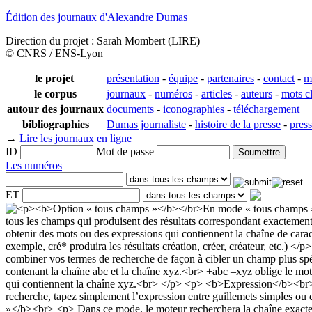
Édition des journaux d'Alexandre Dumas
Direction du projet : Sarah Mombert (LIRE)
© CNRS / ENS-Lyon
le projet
présentation
-
équipe
-
partenaires
-
contact
-
m
le corpus
journaux
-
numéros
-
articles
-
auteurs
-
mots c
autour des journaux
documents
-
iconographies
-
téléchargement
bibliographies
Dumas journaliste
-
histoire de la presse
-
pres
→
Lire les journaux en ligne
ID
Mot de passe
Les numéros
ET