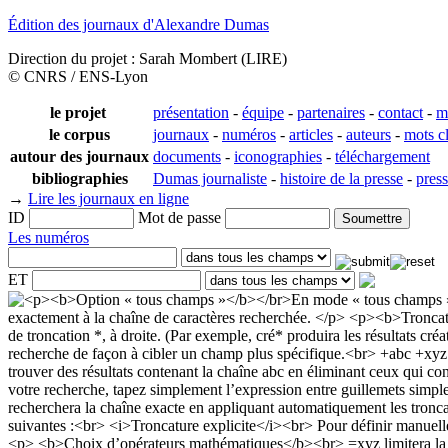
Édition des journaux d'Alexandre Dumas
Direction du projet : Sarah Mombert (LIRE)
© CNRS / ENS-Lyon
le projet
présentation
-
équipe
-
partenaires
-
contact
-
m
le corpus
journaux
-
numéros
-
articles
-
auteurs
-
mots c
autour des journaux
documents
-
iconographies
-
téléchargement
bibliographies
Dumas journaliste
-
histoire de la presse
-
pres
→
Lire les journaux en ligne
ID
Mot de passe
Les numéros
ET