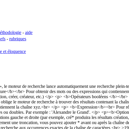
éthodologie
-
aide
lefs
-
rubriques
se et éloquence