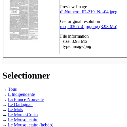
Preview Image
dbNumero_ID-219_No-04.jpeg
Get original resolution
msq_0365_4.jpg.png (3.98 Mo)
File information
- size: 3.98 Mo
- type: image/png
Selectionner
→
Tous
→
L'Indipendente
→
La France Nouvelle
→
Le Dartagnan
→
Le Mois
→
Le Monte-Cristo
→
Le Mousquetaire
→
Le Mousquetaire (hebdo)