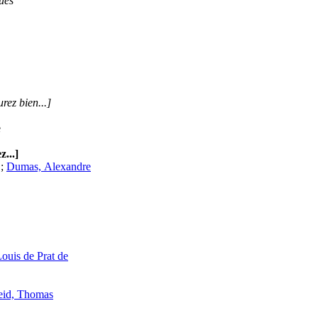
ques
rez bien...]
e
...]
;
Dumas, Alexandre
ouis de Prat de
id, Thomas