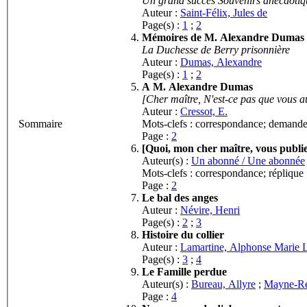
Un grand succès Souvenirs anecdoti
Auteur :
Saint-Félix, Jules de
Page(s) :
1
;
2
Mémoires de M. Alexandre Dumas
La Duchesse de Berry prisonnière
Auteur :
Dumas, Alexandre
Page(s) :
1
;
2
A M. Alexandre Dumas
[Cher maître, N'est-ce pas que vous au
Auteur :
Cressot, E.
Sommaire
Mots-clefs : correspondance; demand
Page :
2
[Quoi, mon cher maître, vous publiez
Auteur(s) :
Un abonné / Une abonnée
Mots-clefs : correspondance; réplique
Page :
2
Le bal des anges
Auteur :
Névire, Henri
Page(s) :
2
;
3
Histoire du collier
Auteur :
Lamartine, Alphonse Marie L
Page(s) :
3
;
4
Le Famille perdue
Auteur(s) :
Bureau, Allyre
;
Mayne-Re
Page :
4