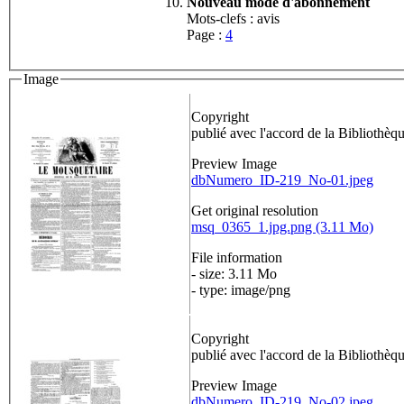
Nouveau mode d'abonnement
Mots-clefs : avis
Page :
4
Image
Copyright
publié avec l'accord de la Bibliothè
Preview Image
dbNumero_ID-219_No-01.jpeg
Get original resolution
msq_0365_1.jpg.png (3.11 Mo)
File information
- size: 3.11 Mo
- type: image/png
Copyright
publié avec l'accord de la Bibliothè
Preview Image
dbNumero_ID-219_No-02.jpeg