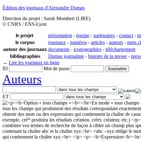
Édition des journaux d'Alexandre Dumas
Direction du projet : Sarah Mombert (LIRE)
© CNRS / ENS-Lyon
le projet
présentation
-
équipe
-
partenaires
-
contact
-
m
le corpus
journaux
-
numéros
-
articles
-
auteurs
-
mots c
autour des journaux
documents
-
iconographies
-
téléchargement
bibliographies
Dumas journaliste
-
histoire de la presse
-
pres
→
Lire les journaux en ligne
ID
Mot de passe
Auteurs
ET