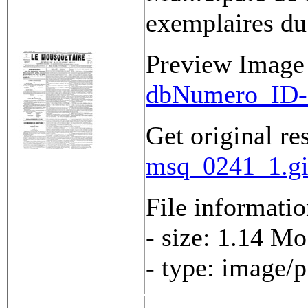
exemplaires du
Preview Image
dbNumero_ID-
Get original re
msq_0241_1.gi
File informati
- size: 1.14 Mo
- type: image/