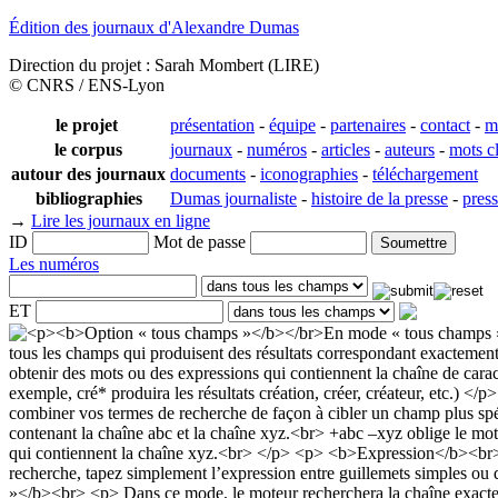
Édition des journaux d'Alexandre Dumas
Direction du projet : Sarah Mombert (LIRE)
© CNRS / ENS-Lyon
le projet
présentation
-
équipe
-
partenaires
-
contact
-
m
le corpus
journaux
-
numéros
-
articles
-
auteurs
-
mots c
autour des journaux
documents
-
iconographies
-
téléchargement
bibliographies
Dumas journaliste
-
histoire de la presse
-
pres
→
Lire les journaux en ligne
ID
Mot de passe
Les numéros
ET