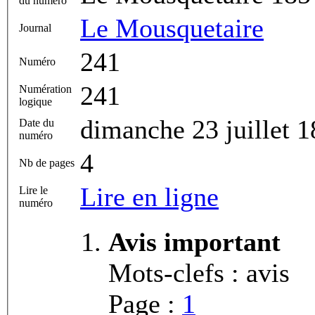
du numéro
Le Mousquetaire
Journal
241
Numéro
241
Numération
logique
dimanche 23 juillet 
Date du
numéro
4
Nb de pages
Lire en ligne
Lire le
numéro
Avis important
Mots-clefs : avis
Page :
1