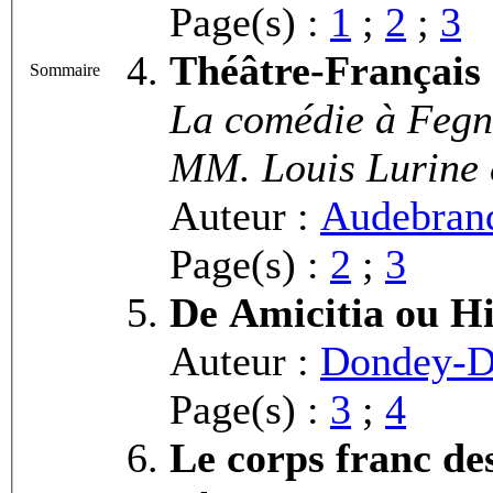
Page(s) :
1
;
2
;
3
Théâtre-Français
Sommaire
La comédie à Fegn
MM. Louis Lurine 
Auteur :
Audebrand
Page(s) :
2
;
3
De Amicitia ou Hi
Auteur :
Dondey-Du
Page(s) :
3
;
4
Le corps franc des