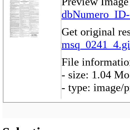
Preview Image
dbNumero_ID-
Get original re
msq_0241_4.gi
File informati
- size: 1.04 Mo
- type: image/