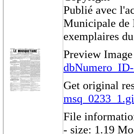
Publié avec l'a
Municipale de 
exemplaires du
Preview Image
dbNumero_ID-
Get original re
msq_0233_1.gi
File informati
- size: 1.19 Mo