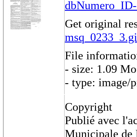
dbNumero_ID-
Get original re
msq_0233_3.gi
File informati
- size: 1.09 Mo
- type: image/
Copyright
Publié avec l'a
Municipale de 