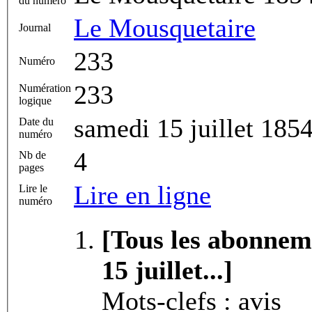
du numéro
Le Mousquetaire
Journal
233
Numéro
233
Numération
logique
samedi 15 juillet 185
Date du
numéro
4
Nb de
pages
Lire en ligne
Lire le
numéro
[Tous les abonnem
15 juillet...]
Mots-clefs : avis