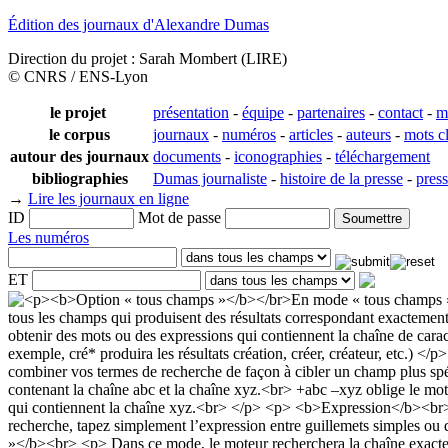
Édition des journaux d'Alexandre Dumas
Direction du projet : Sarah Mombert (LIRE)
© CNRS / ENS-Lyon
le projet
présentation
-
équipe
-
partenaires
-
contact
-
m
le corpus
journaux
-
numéros
-
articles
-
auteurs
-
mots c
autour des journaux
documents
-
iconographies
-
téléchargement
bibliographies
Dumas journaliste
-
histoire de la presse
-
pres
→
Lire les journaux en ligne
ID
Mot de passe
Les numéros
ET