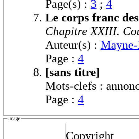
Page(s) :
3
;
4
Le corps franc des 
Chapitre XXIII. Cou
Auteur(s) :
Mayne-
Page :
4
[sans titre]
Mots-clefs : annon
Page :
4
Image
Copyright