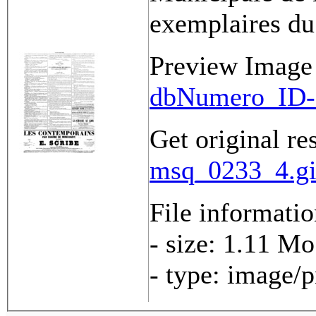
exemplaires du
Preview Image
dbNumero_ID-
Get original re
msq_0233_4.gi
File informati
- size: 1.11 Mo
- type: image/