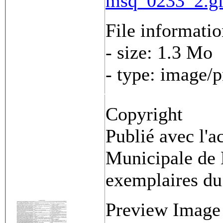
msq_0233_2.gi
File informati
- size: 1.3 Mo
- type: image/
Copyright
Publié avec l'a
Municipale de 
exemplaires du
Preview Image