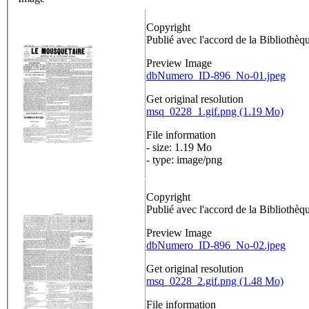
Copyright
Publié avec l'accord de la Bibliothè
Preview Image
dbNumero_ID-896_No-01.jpeg
Get original resolution
msq_0228_1.gif.png (1.19 Mo)
File information
- size: 1.19 Mo
- type: image/png
Copyright
Publié avec l'accord de la Bibliothè
Preview Image
dbNumero_ID-896_No-02.jpeg
Get original resolution
msq_0228_2.gif.png (1.48 Mo)
File information