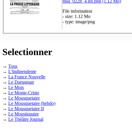
msq_0228_4.gif.png (1.12 Mo)
File information
- size: 1.12 Mo
- type: image/png
Selectionner
→
Tous
→
L'Indipendente
→
La France Nouvelle
→
Le Dartagnan
→
Le Mois
→
Le Monte-Cristo
→
Le Mousquetaire
→
Le Mousquetaire (hebdo)
→
Le Mousquetaire II
→
Le Moustiquaire
→
Le Théâtre Journal