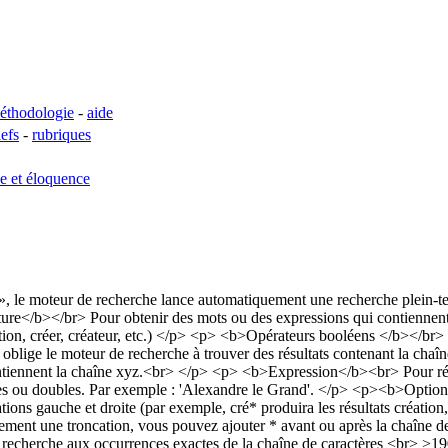
éthodologie
-
aide
lefs
-
rubriques
se et éloquence