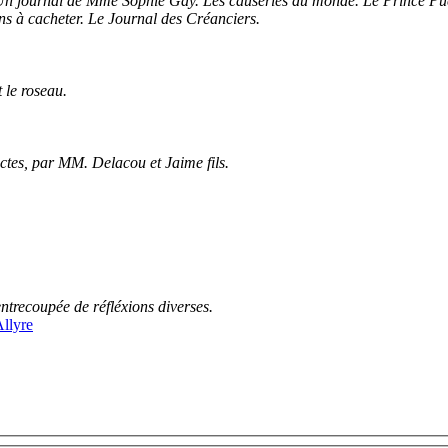
 Un journal de Mme Sophie Gay. Les causeries du monde. Le Prince P
Histoire d'un chameau et d'une caisse de pains à cacheter. Le Journal des Créanciers.
 le roseau.
actes, par MM. Delacou et Jaime fils.
entrecoupée de réfléxions diverses.
llyre