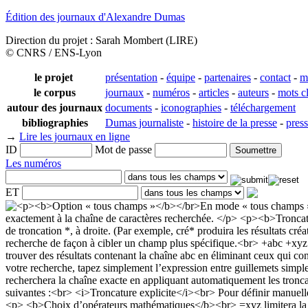
Édition des journaux d'Alexandre Dumas
Direction du projet : Sarah Mombert (LIRE)
© CNRS / ENS-Lyon
le projet
présentation
-
équipe
-
partenaires
-
contact
-
m
le corpus
journaux
-
numéros
-
articles
-
auteurs
-
mots c
autour des journaux
documents
-
iconographies
-
téléchargement
bibliographies
Dumas journaliste
-
histoire de la presse
-
pres
→
Lire les journaux en ligne
ID
Mot de passe
Les numéros
ET