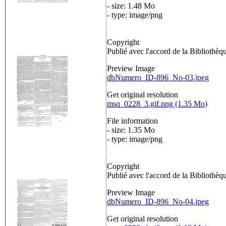
- size: 1.48 Mo
- type: image/png
Copyright
Publié avec l'accord de la Bibliothè
Preview Image
dbNumero_ID-896_No-03.jpeg
Get original resolution
msq_0228_3.gif.png (1.35 Mo)
File information
- size: 1.35 Mo
- type: image/png
Copyright
Publié avec l'accord de la Bibliothè
Preview Image
dbNumero_ID-896_No-04.jpeg
Get original resolution