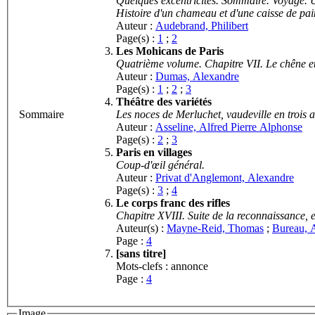
Quelques excentricités. Sommaire. Voyage.
Auteur :
Audebrand, Philibert
Page(s) :
1
;
2
Les Mohicans de Paris
Quatrième volume. Chapitre VII. Le chêne et
Auteur :
Dumas, Alexandre
Page(s) :
1
;
2
;
3
Théâtre des variétés
Sommaire
Les noces de Merluchet, vaudeville en trois 
Auteur :
Asseline, Alfred Pierre Alphonse
Page(s) :
2
;
3
Paris en villages
Coup-d'œil général.
Auteur :
Privat d'Anglemont, Alexandre
Page(s) :
3
;
4
Le corps franc des rifles
Chapitre XVIII. Suite de la reconnaissance, 
Auteur(s) :
Mayne-Reid, Thomas
;
Bureau, A
Page :
4
[sans titre]
Mots-clefs : annonce
Page :
4
Image