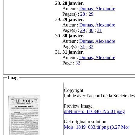
28 janvier.
Auteur :
Dumas, Alexandre
Page(s) :
28
;
29
29 janvier.
Auteur :
Dumas, Alexandre
Page(s) :
29
;
30
;
31
30 janvier.
Auteur :
Dumas, Alexandre
Page(s) :
31
;
32
31 janvier.
Auteur :
Dumas, Alexandre
Page :
32
Image
Copyright
Publié avec l'accord de la Société de
Preview Image
dbNumero_ID-846_No-01.jpeg
Get original resolution
Mois_1849_033.tif.png (3.27 Mo)