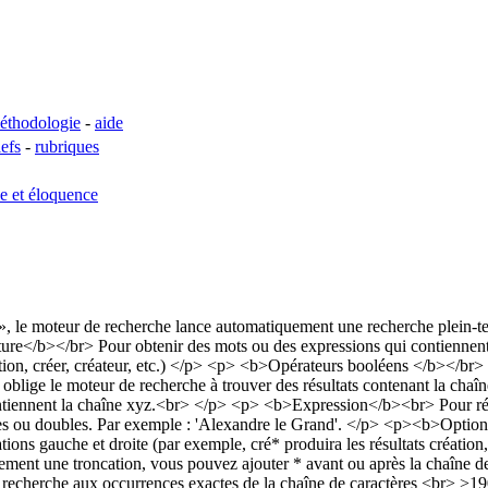
éthodologie
-
aide
lefs
-
rubriques
se et éloquence