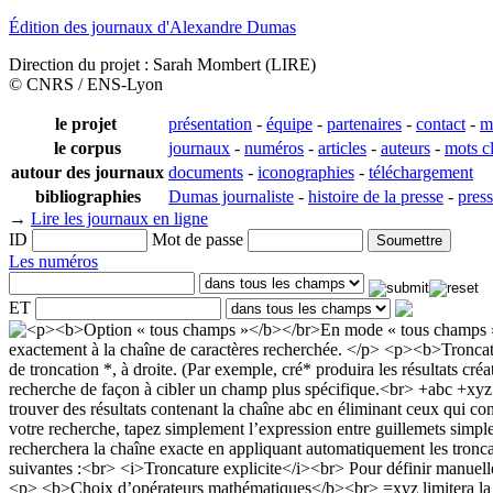
Édition des journaux d'Alexandre Dumas
Direction du projet : Sarah Mombert (LIRE)
© CNRS / ENS-Lyon
le projet
présentation
-
équipe
-
partenaires
-
contact
-
m
le corpus
journaux
-
numéros
-
articles
-
auteurs
-
mots c
autour des journaux
documents
-
iconographies
-
téléchargement
bibliographies
Dumas journaliste
-
histoire de la presse
-
pres
→
Lire les journaux en ligne
ID
Mot de passe
Les numéros
ET