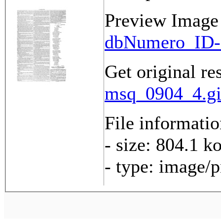
Preview Image
dbNumero_ID-
Get original re
msq_0904_4.gif
File informati
- size: 804.1 k
- type: image/