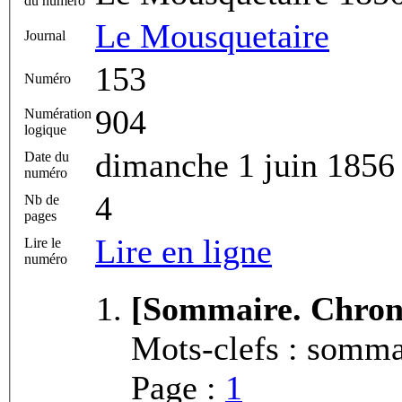
du numéro
Le Mousquetaire
Journal
153
Numéro
904
Numération
logique
dimanche 1 juin 1856
Date du
numéro
4
Nb de
pages
Lire en ligne
Lire le
numéro
[Sommaire. Chroni
Mots-clefs : somm
Page :
1