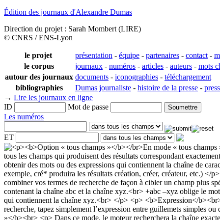
Édition des journaux d'Alexandre Dumas
Direction du projet : Sarah Mombert (LIRE)
© CNRS / ENS-Lyon
le projet
présentation
-
équipe
-
partenaires
-
contact
-
m
le corpus
journaux
-
numéros
-
articles
-
auteurs
-
mots c
autour des journaux
documents
-
iconographies
-
téléchargement
bibliographies
Dumas journaliste
-
histoire de la presse
-
pres
→
Lire les journaux en ligne
ID
Mot de passe
Les numéros
ET