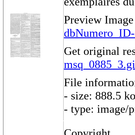
exemplaires du
Preview Image
dbNumero_ID-
Get original re
msq_0885_3.gif
File informati
- size: 888.5 k
- type: image/
Copyright