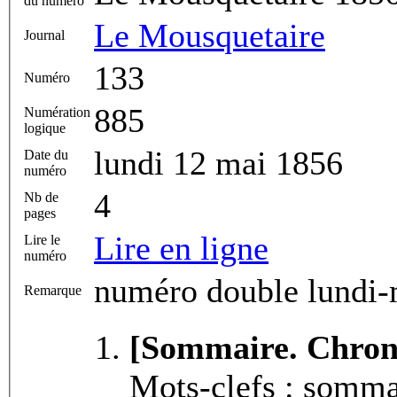
du numéro
Le Mousquetaire
Journal
133
Numéro
885
Numération
logique
lundi 12 mai 1856
Date du
numéro
4
Nb de
pages
Lire en ligne
Lire le
numéro
numéro double lundi-
Remarque
[Sommaire. Chroni
Mots-clefs : somm