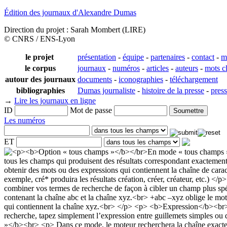
Édition des journaux d'Alexandre Dumas
Direction du projet : Sarah Mombert (LIRE)
© CNRS / ENS-Lyon
le projet
présentation
-
équipe
-
partenaires
-
contact
-
m
le corpus
journaux
-
numéros
-
articles
-
auteurs
-
mots c
autour des journaux
documents
-
iconographies
-
téléchargement
bibliographies
Dumas journaliste
-
histoire de la presse
-
pres
→
Lire les journaux en ligne
ID
Mot de passe
Les numéros
ET