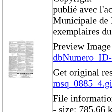
publié avec l'a
Municipale de 
exemplaires du
Preview Image
dbNumero_ID-
Get original re
msq_0885_4.gi
File informati
- size: 785.66 