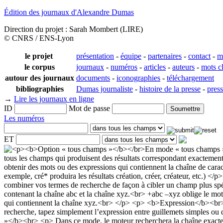
Édition des journaux d'Alexandre Dumas
Direction du projet : Sarah Mombert (LIRE)
© CNRS / ENS-Lyon
le projet
présentation
-
équipe
-
partenaires
-
contact
-
m
le corpus
journaux
-
numéros
-
articles
-
auteurs
-
mots c
autour des journaux
documents
-
iconographies
-
téléchargement
bibliographies
Dumas journaliste
-
histoire de la presse
-
pres
→
Lire les journaux en ligne
ID
Mot de passe
Les numéros
ET