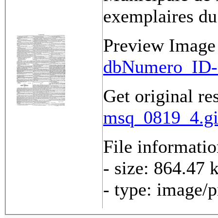
exemplaires du
Preview Image
dbNumero_ID-
Get original re
msq_0819_4.gi
File informati
- size: 864.47 
- type: image/