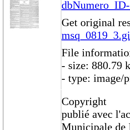
dbNumero_ID-
Get original re
msq_0819_3.gi
File informati
- size: 880.79 
- type: image/
Copyright
publié avec l'a
Municipale de 