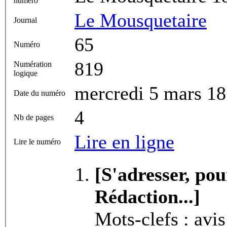
numéro
Le Mousquetaire
Journal
65
Numéro
819
Numération
logique
mercredi 5 mars 1
Date du numéro
4
Nb de pages
Lire en ligne
Lire le numéro
[S'adresser, pou
Rédaction...]
Mots-clefs : avi