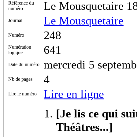
Le Mousquetaire 1
Référence du
numéro
Le Mousquetaire
Journal
248
Numéro
641
Numération
logique
mercredi 5 septemb
Date du numéro
4
Nb de pages
Lire en ligne
Lire le numéro
[Je lis ce qui s
Théâtres...]