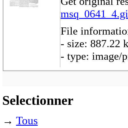
Get original re
msq_0641_4.gi
File informati
- size: 887.22 
- type: image/
Selectionner
→
Tous