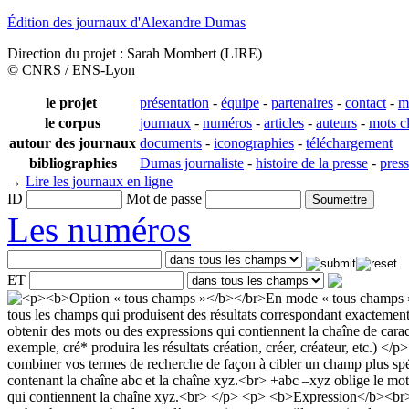
Édition des journaux d'Alexandre Dumas
Direction du projet : Sarah Mombert (LIRE)
© CNRS / ENS-Lyon
le projet
présentation
-
équipe
-
partenaires
-
contact
-
m
le corpus
journaux
-
numéros
-
articles
-
auteurs
-
mots c
autour des journaux
documents
-
iconographies
-
téléchargement
bibliographies
Dumas journaliste
-
histoire de la presse
-
pres
→
Lire les journaux en ligne
ID
Mot de passe
Les numéros
ET