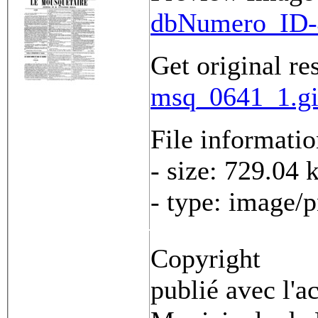
dbNumero_ID-
Get original re
msq_0641_1.gi
File informati
- size: 729.04 
- type: image/
Copyright
publié avec l'a