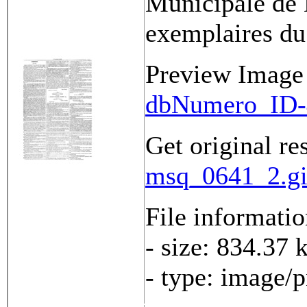
Municipale de 
exemplaires du
Preview Image
dbNumero_ID-
Get original re
msq_0641_2.gi
File informati
- size: 834.37 
- type: image/