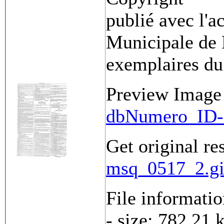
publié avec l'a
Municipale de 
exemplaires du
Preview Image
dbNumero_ID-
Get original re
msq_0517_2.gi
File informati
- size: 782.21 