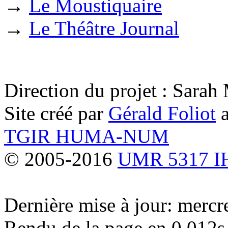
→
Le Moustiquaire
→
Le Théâtre Journal
Direction du projet : Sara
Site créé par
Gérald Foliot
a
TGIR HUMA-NUM
© 2005-2016
UMR 5317 
Dernière mise à jour: merc
Rendu de la page en 0.012s