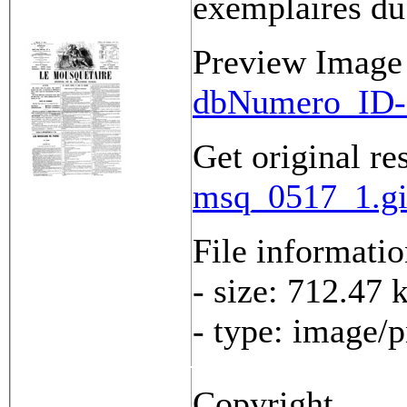
exemplaires du
Preview Image
dbNumero_ID-
Get original re
msq_0517_1.gi
File informati
- size: 712.47 
- type: image/
Copyright