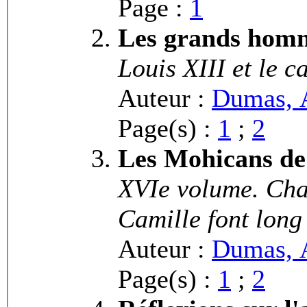
Page :
1
Les grands homm
Louis XIII et le c
Auteur :
Dumas, 
Page(s) :
1
;
2
Les Mohicans de
XVIe volume. Chap
Camille font long
Auteur :
Dumas, 
Page(s) :
1
;
2