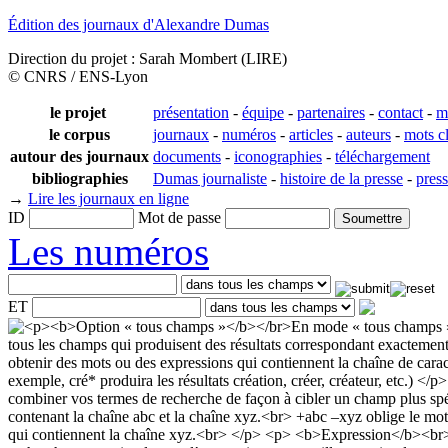
Édition des journaux d'Alexandre Dumas
Direction du projet : Sarah Mombert (LIRE)
© CNRS / ENS-Lyon
le projet
présentation
-
équipe
-
partenaires
-
contact
-
m
le corpus
journaux
-
numéros
-
articles
-
auteurs
-
mots c
autour des journaux
documents
-
iconographies
-
téléchargement
bibliographies
Dumas journaliste
-
histoire de la presse
-
pres
→
Lire les journaux en ligne
ID
Mot de passe
Les numéros
ET