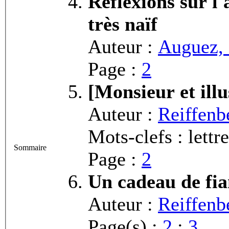
Réflexions sur 
très naïf
Auteur :
Auguez, 
Page :
2
[Monsieur et illu
Auteur :
Reiffenbe
Mots-clefs : lettre
Sommaire
Page :
2
Un cadeau de fia
Auteur :
Reiffenbe
Page(s) :
2
;
3