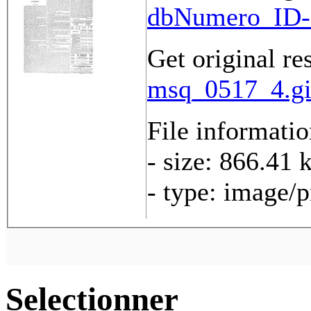
dbNumero_ID-
Get original re
msq_0517_4.gi
File informati
- size: 866.41 
- type: image/
Selectionner