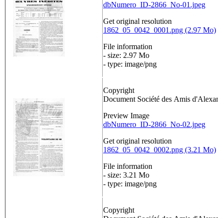
dbNumero_ID-2866_No-01.jpeg
Get original resolution
1862_05_0042_0001.png (2.97 Mo)
File information
- size: 2.97 Mo
- type: image/png
Copyright
Document Société des Amis d'Alex
Preview Image
dbNumero_ID-2866_No-02.jpeg
Get original resolution
1862_05_0042_0002.png (3.21 Mo)
File information
- size: 3.21 Mo
- type: image/png
Copyright