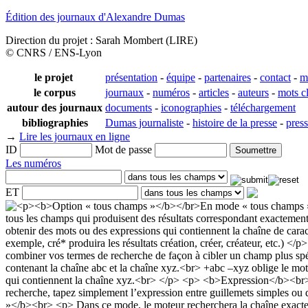
Édition des journaux d'Alexandre Dumas
Direction du projet : Sarah Mombert (LIRE)
© CNRS / ENS-Lyon
le projet
présentation
-
équipe
-
partenaires
-
contact
-
m
le corpus
journaux
-
numéros
-
articles
-
auteurs
-
mots c
autour des journaux
documents
-
iconographies
-
téléchargement
bibliographies
Dumas journaliste
-
histoire de la presse
-
pres
→
Lire les journaux en ligne
ID
Mot de passe
Les numéros
ET