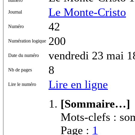
numéro
Le Monte-Cristo
Journal
42
Numéro
200
Numération logique
vendredi 23 mai 1
Date du numéro
8
Nb de pages
Lire en ligne
Lire le numéro
[Sommaire…]
Mots-clefs : s
Page :
1