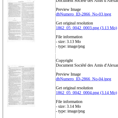
Document Société des Amis d'Alex
Preview Image
dbNumero_ID-2866_No-03.jpeg
Get original resolution
1862_05_0042_0003.png (3.13 Mo)
File information
- size: 3.13 Mo
- type: image/png
Copyright
Document Société des Amis d'Alex
Preview Image
dbNumero_ID-2866_No-04.jpeg
Get original resolution
1862_05_0042_0004.png (3.14 Mo)
File information
- size: 3.14 Mo
- type: image/png