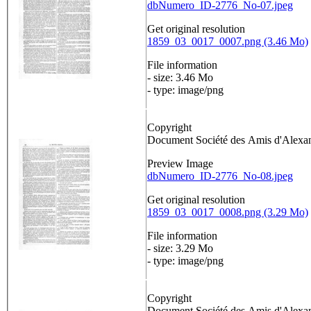
dbNumero_ID-2776_No-07.jpeg
Get original resolution
1859_03_0017_0007.png (3.46 Mo)
File information
- size: 3.46 Mo
- type: image/png
Copyright
Document Société des Amis d'Alex
Preview Image
dbNumero_ID-2776_No-08.jpeg
Get original resolution
1859_03_0017_0008.png (3.29 Mo)
File information
- size: 3.29 Mo
- type: image/png
Copyright
Document Société des Amis d'Alex