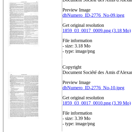
Preview Image
dbNumero_ID-2776_No-09.jpeg
Get original resolution
1859_03_0017_0009.png (3.18 Mo)
File information
- size: 3.18 Mo
- type: image/png
Copyright
Document Société des Amis d'Alex
Preview Image
dbNumero_ID-2776_No-10.jpeg
Get original resolution
1859_03_0017_0010.png (3.39 Mo)
File information
- size: 3.39 Mo
- type: image/png