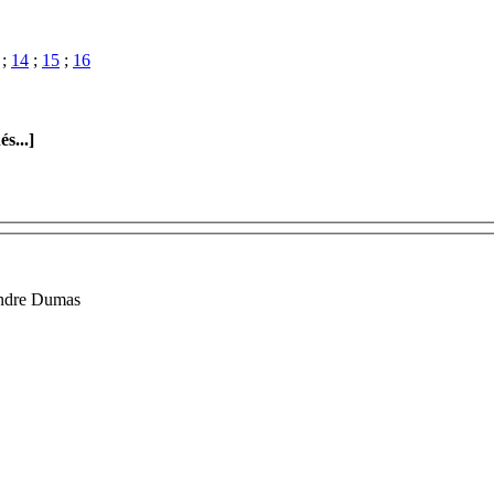
;
14
;
15
;
16
s...]
andre Dumas