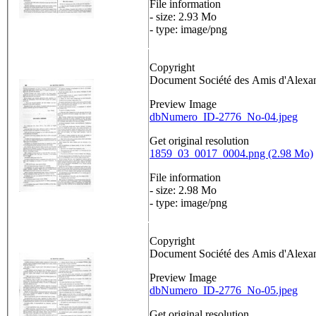
File information
- size: 2.93 Mo
- type: image/png
Copyright
Document Société des Amis d'Alex
Preview Image
dbNumero_ID-2776_No-04.jpeg
Get original resolution
1859_03_0017_0004.png (2.98 Mo)
File information
- size: 2.98 Mo
- type: image/png
Copyright
Document Société des Amis d'Alex
Preview Image
dbNumero_ID-2776_No-05.jpeg
Get original resolution