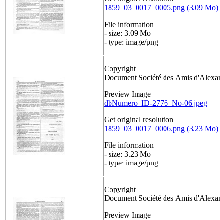
1859_03_0017_0005.png (3.09 Mo)
File information
- size: 3.09 Mo
- type: image/png
Copyright
Document Société des Amis d'Alex
Preview Image
dbNumero_ID-2776_No-06.jpeg
Get original resolution
1859_03_0017_0006.png (3.23 Mo)
File information
- size: 3.23 Mo
- type: image/png
Copyright
Document Société des Amis d'Alex
Preview Image