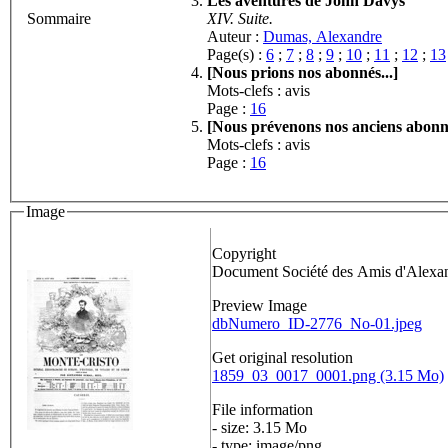
Les aventures de John Davys
Sommaire
XIV. Suite.
Auteur :
Dumas, Alexandre
Page(s) :
6
;
7
;
8
;
9
;
10
;
11
;
12
;
13
[Nous prions nos abonnés...]
Mots-clefs : avis
Page :
16
[Nous prévenons nos anciens abonné
Mots-clefs : avis
Page :
16
Image
Copyright
Document Société des Amis d'Alex
Preview Image
dbNumero_ID-2776_No-01.jpeg
Get original resolution
1859_03_0017_0001.png (3.15 Mo)
File information
- size: 3.15 Mo
- type: image/png