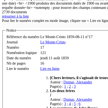
2739 documents
retourner à la liste
Pour lire le numéro complet en mode image, cliquer sur « Lire en ligne
Notice
Référence du numéro
Le Monte-Cristo 1859-08-11 n°17
Journal
Le Monte-Cristo
Numéro
17
Numération logique
121
Date du numéro
jeudi 11 août 1859
Nb de pages
16
Lire le numéro
Lire en ligne
[Chers lecteurs, il s'agissait de trouv
Auteur :
Dumas, Alexandre
Page(s) :
1
;
2
;
3
Les deux frères
I
Auteur :
Dumas, Alexandre
Page(s) :
3
;
4
;
5
;
6