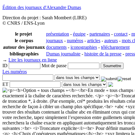
Édition des journaux d'Alexandre Dumas
Direction du projet : Sarah Mombert (LIRE)
© CNRS / ENS-Lyon
le projet
présentation
-
équipe
-
partenaires
-
contact
-
m
le corpus
journaux
-
numéros
-
articles
-
auteurs
-
mots c
autour des journaux
documents
-
iconographies
-
téléchargement
bibliographies
Dumas journaliste
-
histoire de la presse
-
pres
→
Lire les journaux en ligne
ID
Mot de passe
Les numéros
ET