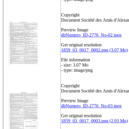
Copyright
Document Société des Amis d'Alex
Preview Image
dbNumero_ID-2776_No-02.jpeg
Get original resolution
1859_03_0017_0002.png (3.07 Mo)
File information
- size: 3.07 Mo
- type: image/png
Copyright
Document Société des Amis d'Alex
Preview Image
dbNumero_ID-2776_No-03.jpeg
Get original resolution
1859_03_0017_0003.png (2.93 Mo)