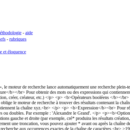
éthodologie
-
aide
lefs
-
rubriques
se et éloquence