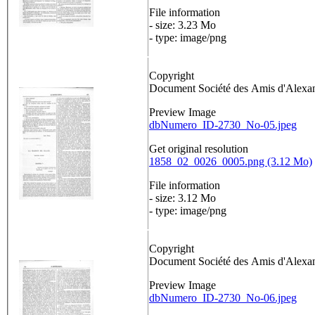
File information
- size: 3.23 Mo
- type: image/png
Copyright
Document Société des Amis d'Alex
Preview Image
dbNumero_ID-2730_No-05.jpeg
Get original resolution
1858_02_0026_0005.png (3.12 Mo)
File information
- size: 3.12 Mo
- type: image/png
Copyright
Document Société des Amis d'Alex
Preview Image
dbNumero_ID-2730_No-06.jpeg