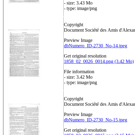
- size: 3.43 Mo
- type: image/png
Copyright
Document Société des Amis d'Alex
Preview Image
dbNumero_ID-2730_No-14.jpeg
Get original resolution
1858_02_0026_0014.png (3.42 Mo)
File information
- size: 3.42 Mo
- type: image/png
Copyright
Document Société des Amis d'Alex
Preview Image
dbNumero_ID-2730_No-15.jpeg
Get original resolution