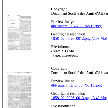
Copyright
Document Société des Amis d'Alex
Preview Image
dbNumero_ID-2730_No-12.jpeg
Get original resolution
1858_02_0026_0012.png (2.93 Mo)
File information
- size: 2.93 Mo
- type: image/png
Copyright
Document Société des Amis d'Alex
Preview Image
dbNumero_ID-2730_No-13.jpeg
Get original resolution
1858_02_0026_0013.png (3.43 Mo)
File information