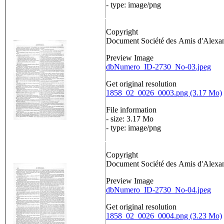
- type: image/png
Copyright
Document Société des Amis d'Alex
Preview Image
dbNumero_ID-2730_No-03.jpeg
Get original resolution
1858_02_0026_0003.png (3.17 Mo)
File information
- size: 3.17 Mo
- type: image/png
Copyright
Document Société des Amis d'Alex
Preview Image
dbNumero_ID-2730_No-04.jpeg
Get original resolution
1858_02_0026_0004.png (3.23 Mo)