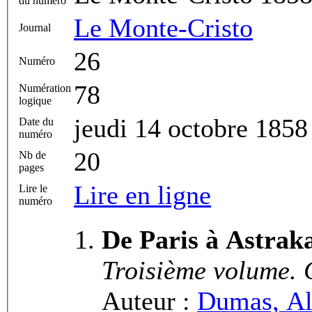
du numéro
Le Monte-Cristo
Journal
26
Numéro
78
Numération
logique
jeudi 14 octobre 1858
Date du
numéro
20
Nb de
pages
Lire en ligne
Lire le
numéro
De Paris à Astrak
Troisième volume. C
Auteur :
Dumas, Al