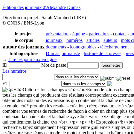
Édition des journaux d'Alexandre Dumas
Direction du projet : Sarah Mombert (LIRE)
© CNRS / ENS-Lyon
le projet
présentation
-
équipe
-
partenaires
-
contact
-
m
le corpus
journaux
-
numéros
-
articles
-
auteurs
-
mots c
autour des journaux
documents
-
iconographies
-
téléchargement
bibliographies
Dumas journaliste
-
histoire de la presse
-
pres
→
Lire les journaux en ligne
ID
Mot de passe
Les numéros
ET