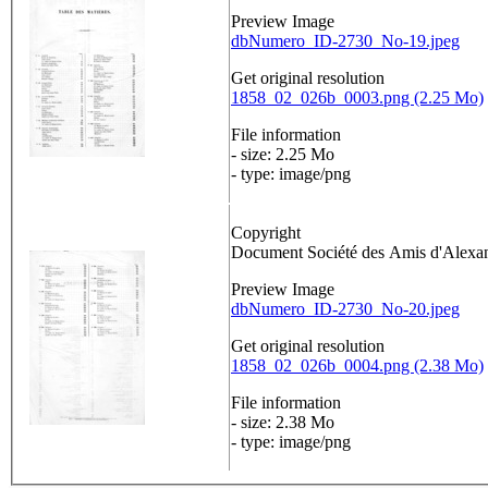
Preview Image
dbNumero_ID-2730_No-19.jpeg
Get original resolution
1858_02_026b_0003.png (2.25 Mo)
File information
- size: 2.25 Mo
- type: image/png
Copyright
Document Société des Amis d'Alex
Preview Image
dbNumero_ID-2730_No-20.jpeg
Get original resolution
1858_02_026b_0004.png (2.38 Mo)
File information
- size: 2.38 Mo
- type: image/png