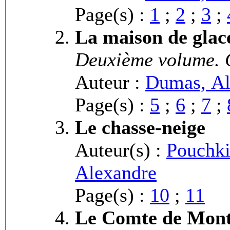
Page(s) :
1
;
2
;
3
;
La maison de glac
Deuxième volume. C
Auteur :
Dumas, Al
Page(s) :
5
;
6
;
7
;
Le chasse-neige
Auteur(s) :
Pouchki
Alexandre
Page(s) :
10
;
11
Le Comte de Mont