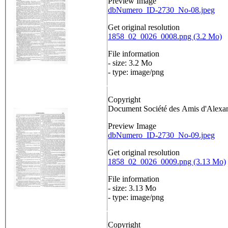
Preview Image
dbNumero_ID-2730_No-08.jpeg
Get original resolution
1858_02_0026_0008.png (3.2 Mo)
File information
- size: 3.2 Mo
- type: image/png
Copyright
Document Société des Amis d'Alex
Preview Image
dbNumero_ID-2730_No-09.jpeg
Get original resolution
1858_02_0026_0009.png (3.13 Mo)
File information
- size: 3.13 Mo
- type: image/png
Copyright