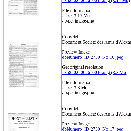
1858_02_0026_0015.png (3.15 Mo)
File information
- size: 3.15 Mo
- type: image/png
Copyright
Document Société des Amis d'Alex
Preview Image
dbNumero_ID-2730_No-16.jpeg
Get original resolution
1858_02_0026_0016.png (3.3 Mo)
File information
- size: 3.3 Mo
- type: image/png
Copyright
Document Société des Amis d'Alex
Preview Image
dbNumero_ID-2730_No-17.jpeg