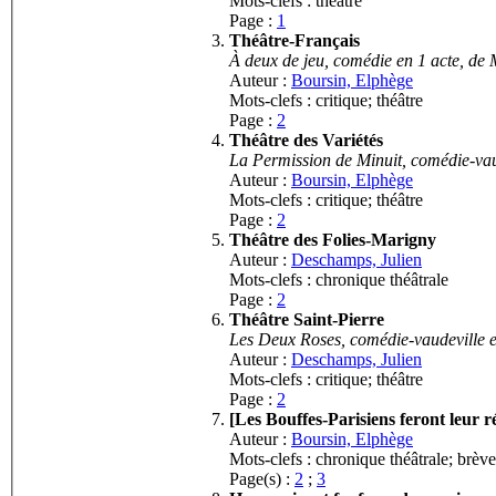
Mots-clefs : théâtre
Page :
1
Théâtre-Français
À deux de jeu, comédie en 1 acte, de
Auteur :
Boursin, Elphège
Mots-clefs : critique; théâtre
Page :
2
Théâtre des Variétés
La Permission de Minuit, comédie-vau
Auteur :
Boursin, Elphège
Mots-clefs : critique; théâtre
Page :
2
Théâtre des Folies-Marigny
Auteur :
Deschamps, Julien
Mots-clefs : chronique théâtrale
Page :
2
Théâtre Saint-Pierre
Les Deux Roses, comédie-vaudeville 
Auteur :
Deschamps, Julien
Mots-clefs : critique; théâtre
Page :
2
[Les Bouffes-Parisiens feront leur
Auteur :
Boursin, Elphège
Mots-clefs : chronique théâtrale; brève
Page(s) :
2
;
3