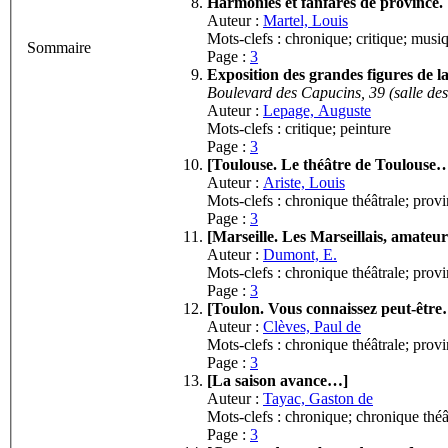
Harmonies et fanfares de province.
Auteur :
Martel, Louis
Mots-clefs : chronique; critique; musiq
Sommaire
Page :
3
Exposition des grandes figures de l
Boulevard des Capucins, 39 (salle des
Auteur :
Lepage, Auguste
Mots-clefs : critique; peinture
Page :
3
[Toulouse. Le théâtre de Toulouse
Auteur :
Ariste, Louis
Mots-clefs : chronique théâtrale; prov
Page :
3
[Marseille. Les Marseillais, amateu
Auteur :
Dumont, E.
Mots-clefs : chronique théâtrale; prov
Page :
3
[Toulon. Vous connaissez peut-êtr
Auteur :
Clèves, Paul de
Mots-clefs : chronique théâtrale; prov
Page :
3
[La saison avance…]
Auteur :
Tayac, Gaston de
Mots-clefs : chronique; chronique thé
Page :
3