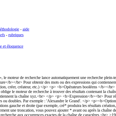
éthodologie
-
aide
lefs
-
rubriques
se et éloquence