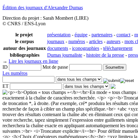
Édition des journaux d'Alexandre Dumas
Direction du projet : Sarah Mombert (LIRE)
© CNRS / ENS-Lyon
le projet
présentation
-
équipe
-
partenaires
-
contact
-
m
le corpus
journaux
-
numéros
-
articles
-
auteurs
-
mots c
autour des journaux
documents
-
iconographies
-
téléchargement
bibliographies
Dumas journaliste
-
histoire de la presse
-
pres
→
Lire les journaux en ligne
ID
Mot de passe
Les numéros
ET