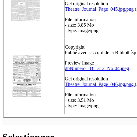
Get original resolution
Theatre_Journal_Page_045.jpg.png 
File information
- size: 3.85 Mo
- type: image/png
Copyright
Publié avec l'accord de la Bibliothèq
Preview Image
dbNumero_ID-1312_No-04.jpeg
Get original resolution
Theatre_Journal_Page_046.jpg.png 
File information
- size: 3.51 Mo
- type: image/png
Selectionner