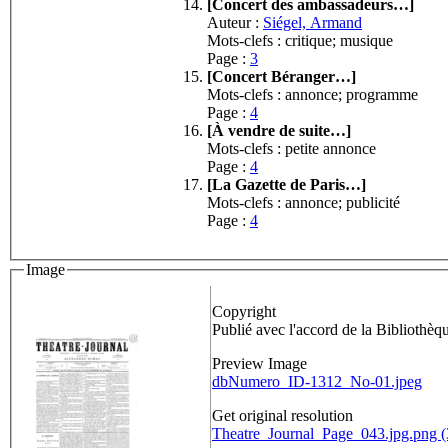
[Concert des ambassadeurs…]
Auteur :
Siégel, Armand
Mots-clefs : critique; musique
Page :
3
[Concert Béranger…]
Mots-clefs : annonce; programme
Page :
4
[À vendre de suite…]
Mots-clefs : petite annonce
Page :
4
[La Gazette de Paris…]
Mots-clefs : annonce; publicité
Page :
4
Image
Copyright
Publié avec l'accord de la Bibliothèq
Preview Image
dbNumero_ID-1312_No-01.jpeg
Get original resolution
Theatre_Journal_Page_043.jpg.png 