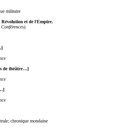
ue militaire
a Révolution et de l'Empire.
 Conférences).
…]
ince
rs de théâtre…]
ince
e…]
ince
âtrale; chronique mondaine