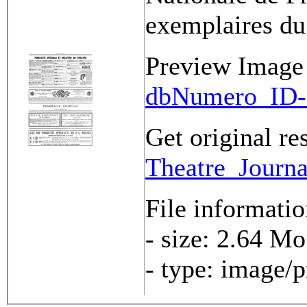
exemplaires du
Preview Image
dbNumero_ID-
Get original re
Theatre_Journ
File informati
- size: 2.64 Mo
- type: image/