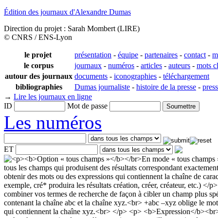
Édition des journaux d'Alexandre Dumas
Direction du projet : Sarah Mombert (LIRE)
© CNRS / ENS-Lyon
le projet
présentation
-
équipe
-
partenaires
-
contact
-
m
le corpus
journaux
-
numéros
-
articles
-
auteurs
-
mots c
autour des journaux
documents
-
iconographies
-
téléchargement
bibliographies
Dumas journaliste
-
histoire de la presse
-
pres
→
Lire les journaux en ligne
ID
Mot de passe
Les numéros
ET