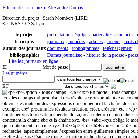
Édition des journaux d'Alexandre Dumas
Direction du projet : Sarah Mombert (LIRE)
© CNRS / ENS-Lyon
le projet
présentation
-
équipe
-
partenaires
-
contact
-
m
le corpus
journaux
-
numéros
-
articles
-
auteurs
-
mots c
autour des journaux
documents
-
iconographies
-
téléchargement
bibliographies
Dumas journaliste
-
histoire de la presse
-
pres
→
Lire les journaux en ligne
ID
Mot de passe
Les numéros
ET