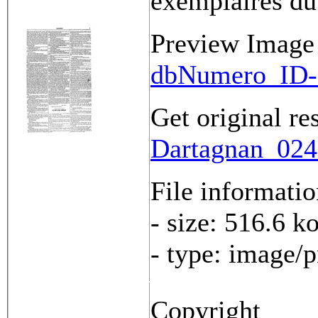
exemplaires du
Preview Image
dbNumero_ID-
Get original re
Dartagnan_0243
File informati
- size: 516.6 k
- type: image/
Copyright