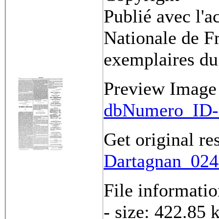
Publié avec l'a
Nationale de Fr
exemplaires du
Preview Image
dbNumero_ID-
Get original re
Dartagnan_0244
File informati
- size: 422.85 