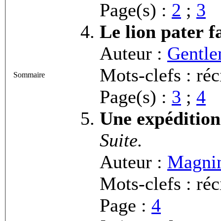
Page(s) :
2
;
3
Le lion pater f
Auteur :
Gentle
Mots-clefs : ré
Sommaire
Page(s) :
3
;
4
Une expédition
Suite.
Auteur :
Magnin
Mots-clefs : ré
Page :
4