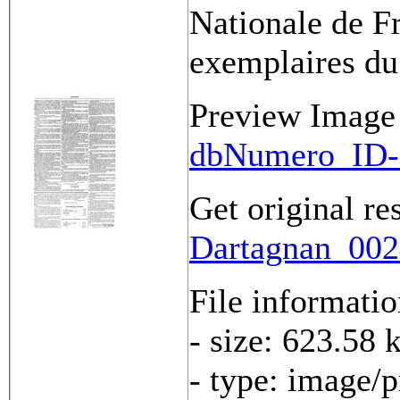
Nationale de Fr
exemplaires du
Preview Image
dbNumero_ID-
Get original re
Dartagnan_0024
File informati
- size: 623.58 
- type: image/