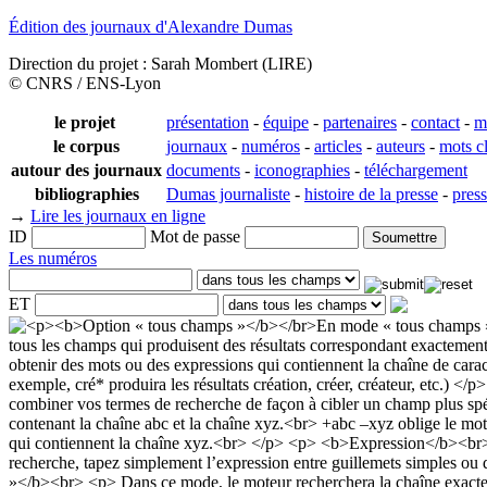
Édition des journaux d'Alexandre Dumas
Direction du projet : Sarah Mombert (LIRE)
© CNRS / ENS-Lyon
le projet
présentation
-
équipe
-
partenaires
-
contact
-
m
le corpus
journaux
-
numéros
-
articles
-
auteurs
-
mots c
autour des journaux
documents
-
iconographies
-
téléchargement
bibliographies
Dumas journaliste
-
histoire de la presse
-
pres
→
Lire les journaux en ligne
ID
Mot de passe
Les numéros
ET