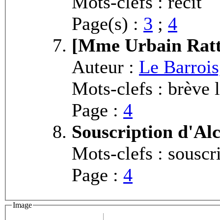
Mots-clefs : récit
Page(s) :
3
;
4
[Mme Urbain Rat
Auteur :
Le Barrois
Mots-clefs : brève li
Page :
4
Souscription d'Alc
Mots-clefs : souscr
Page :
4
Image