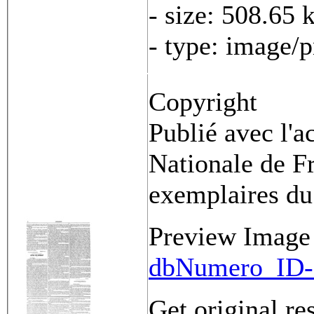
- size: 508.65 
- type: image/
Copyright
Publié avec l'a
Nationale de Fr
exemplaires du
Preview Image
dbNumero_ID-
Get original re