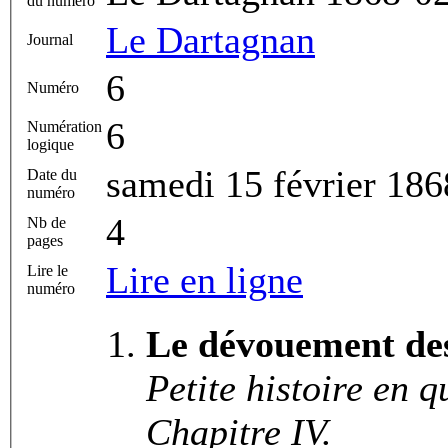
du numéro
Le Dartagnan
Journal
6
Numéro
6
Numération
logique
samedi 15 février 186
Date du
numéro
4
Nb de
pages
Lire en ligne
Lire le
numéro
Le dévouement de
Petite histoire en q
Chapitre IV.