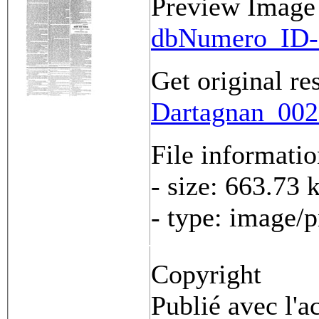
Preview Image
dbNumero_ID-
Get original re
Dartagnan_0023
File informati
- size: 663.73 
- type: image/
Copyright
Publié avec l'a