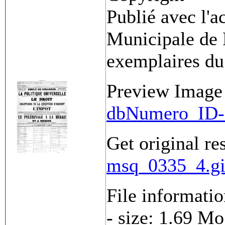
Publié avec l'a
Municipale de 
exemplaires du
Preview Image
dbNumero_ID-
Get original re
msq_0335_4.gi
File informati
- size: 1.69 Mo