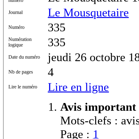
numéro
Le Mousquetaire
Journal
335
Numéro
335
Numération
logique
jeudi 26 octobre 1
Date du numéro
4
Nb de pages
Lire en ligne
Lire le numéro
Avis important
Mots-clefs : avi
Page :
1