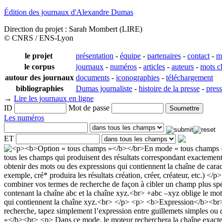
Édition des journaux d'Alexandre Dumas
Direction du projet : Sarah Mombert (LIRE)
© CNRS / ENS-Lyon
le projet
présentation
-
équipe
-
partenaires
-
contact
-
m
le corpus
journaux
-
numéros
-
articles
-
auteurs
-
mots c
autour des journaux
documents
-
iconographies
-
téléchargement
bibliographies
Dumas journaliste
-
histoire de la presse
-
pres
→
Lire les journaux en ligne
ID
Mot de passe
Les numéros
ET