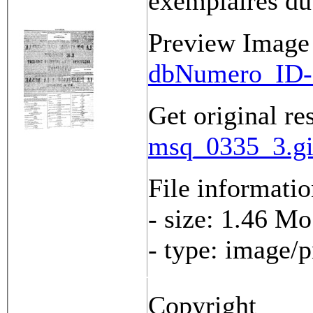
exemplaires du
Preview Image
dbNumero_ID-
Get original re
msq_0335_3.gi
File informati
- size: 1.46 Mo
- type: image/
Copyright