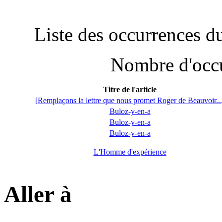
Liste des occurrences d
Nombre d'occu
Titre de l'article
[Remplaçons la lettre que nous promet Roger de Beauvoir...
Buloz-y-en-a
Buloz-y-en-a
Buloz-y-en-a
L'Homme d'expérience
Aller à