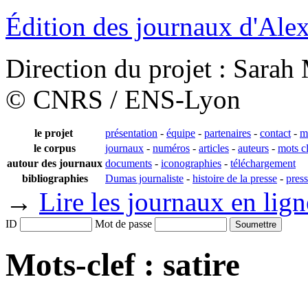
Édition des journaux d'Al
Direction du projet : Sara
© CNRS / ENS-Lyon
le projet
présentation
-
équipe
-
partenaires
-
contact
-
m
le corpus
journaux
-
numéros
-
articles
-
auteurs
-
mots c
autour des journaux
documents
-
iconographies
-
téléchargement
bibliographies
Dumas journaliste
-
histoire de la presse
-
pres
→
Lire les journaux en lign
ID
Mot de passe
Mots-clef : satire