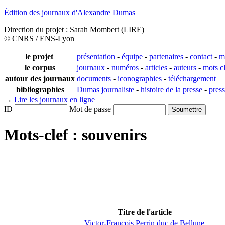
Édition des journaux d'Alexandre Dumas
Direction du projet : Sarah Mombert (LIRE)
© CNRS / ENS-Lyon
le projet
présentation
-
équipe
-
partenaires
-
contact
-
m
le corpus
journaux
-
numéros
-
articles
-
auteurs
-
mots c
autour des journaux
documents
-
iconographies
-
téléchargement
bibliographies
Dumas journaliste
-
histoire de la presse
-
pres
→
Lire les journaux en ligne
ID
Mot de passe
Mots-clef : souvenirs
Titre de l'article
Victor-François Perrin duc de Bellune