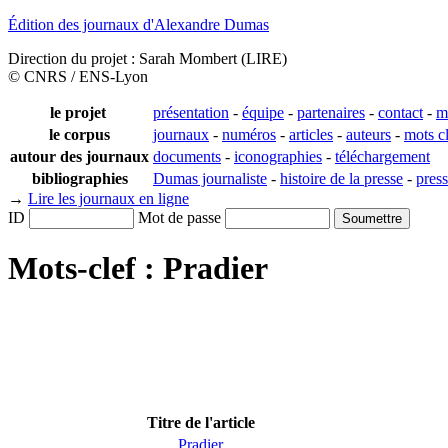
Édition des journaux d'Alexandre Dumas
Direction du projet : Sarah Mombert (LIRE)
© CNRS / ENS-Lyon
le projet
présentation
-
équipe
-
partenaires
-
contact
-
m
le corpus
journaux
-
numéros
-
articles
-
auteurs
-
mots c
autour des journaux
documents
-
iconographies
-
téléchargement
bibliographies
Dumas journaliste
-
histoire de la presse
-
pres
→
Lire les journaux en ligne
ID
Mot de passe
Mots-clef : Pradier
Titre de l'article
Pradier