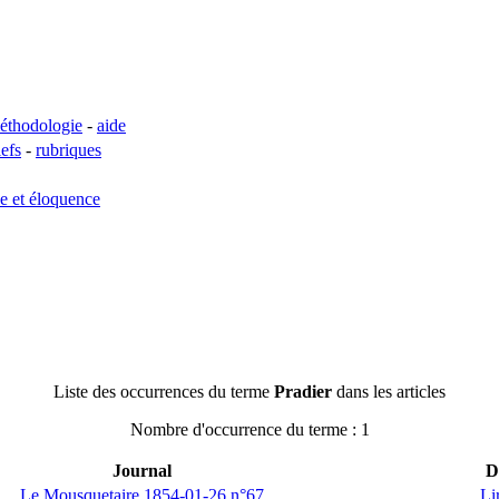
éthodologie
-
aide
lefs
-
rubriques
se et éloquence
Liste des occurrences du terme
Pradier
dans les articles
Nombre d'occurrence du terme : 1
Journal
D
Le Mousquetaire 1854-01-26 n°67
Li