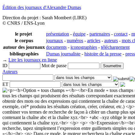
Édition des journaux d'Alexandre Dumas
Direction du projet : Sarah Mombert (LIRE)
© CNRS / ENS-Lyon
le projet
présentation
-
équipe
-
partenaires
-
contact
-
m
le corpus
journaux
-
numéros
-
articles
-
auteurs
-
mots c
autour des journaux
documents
-
iconographies
-
téléchargement
bibliographies
Dumas journaliste
-
histoire de la presse
-
pres
→
Lire les journaux en ligne
ID
Mot de passe
Auteurs
ET