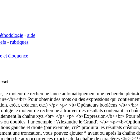
éthodologie
-
aide
lefs
-
rubriques
se et éloquence