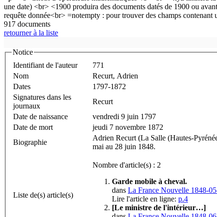
917 documents
retourner à la liste
Notice
Identifiant de l'auteur
771
Nom
Recurt, Adrien
Dates
1797-1872
Signatures dans les
Recurt
journaux
Date de naissance
vendredi 9 juin 1797
Date de mort
jeudi 7 novembre 1872
Adrien Recurt (La Salle (Hautes-Pyrénées
Biographie
mai au 28 juin 1848.
Nombre d'article(s) : 2
Garde mobile à cheval.
dans
La France Nouvelle 1848-05
Liste de(s) article(s)
Lire l'article en ligne:
p.4
[Le ministre de l'intérieur…]
dans
La France Nouvelle 1848-06