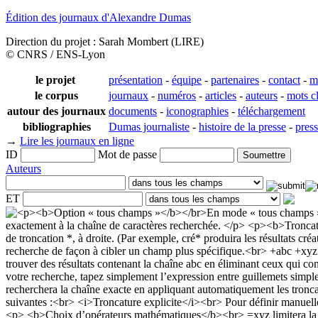
Édition des journaux d'Alexandre Dumas
Direction du projet : Sarah Mombert (LIRE)
© CNRS / ENS-Lyon
le projet
présentation
-
équipe
-
partenaires
-
contact
-
m
le corpus
journaux
-
numéros
-
articles
-
auteurs
-
mots c
autour des journaux
documents
-
iconographies
-
téléchargement
bibliographies
Dumas journaliste
-
histoire de la presse
-
pres
→
Lire les journaux en ligne
ID
Mot de passe
Auteurs
ET