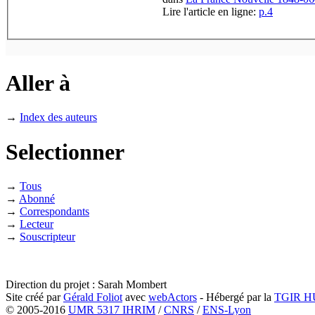
Lire l'article en ligne:
p.4
Aller à
→
Index des auteurs
Selectionner
→
Tous
→
Abonné
→
Correspondants
→
Lecteur
→
Souscripteur
Direction du projet : Sarah Mombert
Site créé par
Gérald Foliot
avec
webActors
- Hébergé par la
TGIR 
© 2005-2016
UMR 5317 IHRIM
/
CNRS
/
ENS-Lyon