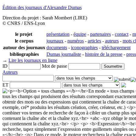
Édition des journaux d'Alexandre Dumas
Direction du projet : Sarah Mombert (LIRE)
© CNRS / ENS-Lyon
le projet
présentation
-
équipe
-
partenaires
-
contact
-
m
le corpus
journaux
-
numéros
-
articles
-
auteurs
-
mots c
autour des journaux
documents
-
iconographies
-
téléchargement
bibliographies
Dumas journaliste
-
histoire de la presse
-
pres
→
Lire les journaux en ligne
ID
Mot de passe
Auteurs
ET