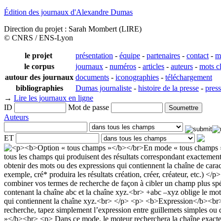
Édition des journaux d'Alexandre Dumas
Direction du projet : Sarah Mombert (LIRE)
© CNRS / ENS-Lyon
le projet
présentation
-
équipe
-
partenaires
-
contact
-
m
le corpus
journaux
-
numéros
-
articles
-
auteurs
-
mots c
autour des journaux
documents
-
iconographies
-
téléchargement
bibliographies
Dumas journaliste
-
histoire de la presse
-
pres
→
Lire les journaux en ligne
ID
Mot de passe
Auteurs
ET