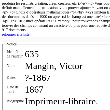
917 documents
retourner à la liste
Notice
635
Identifiant
de l'auteur
Mangin, Victor
Nom
?-1867
Dates
1867
Date de
mort
Imprimeur-libraire.
Biographie