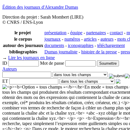
Édition des journaux d'Alexandre Dumas
Direction du projet : Sarah Mombert (LIRE)
© CNRS / ENS-Lyon
le projet
présentation
-
équipe
-
partenaires
-
contact
-
m
le corpus
journaux
-
numéros
-
articles
-
auteurs
-
mots c
autour des journaux
documents
-
iconographies
-
téléchargement
bibliographies
Dumas journaliste
-
histoire de la presse
-
pres
→
Lire les journaux en ligne
ID
Mot de passe
Auteurs
ET