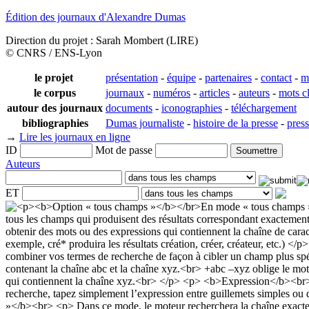
Édition des journaux d'Alexandre Dumas
Direction du projet : Sarah Mombert (LIRE)
© CNRS / ENS-Lyon
le projet
présentation
-
équipe
-
partenaires
-
contact
-
m
le corpus
journaux
-
numéros
-
articles
-
auteurs
-
mots c
autour des journaux
documents
-
iconographies
-
téléchargement
bibliographies
Dumas journaliste
-
histoire de la presse
-
pres
→
Lire les journaux en ligne
ID
Mot de passe
Auteurs
ET