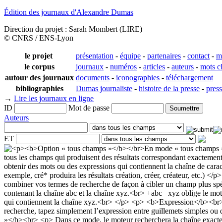
Édition des journaux d'Alexandre Dumas
Direction du projet : Sarah Mombert (LIRE)
© CNRS / ENS-Lyon
le projet
présentation
-
équipe
-
partenaires
-
contact
-
m
le corpus
journaux
-
numéros
-
articles
-
auteurs
-
mots c
autour des journaux
documents
-
iconographies
-
téléchargement
bibliographies
Dumas journaliste
-
histoire de la presse
-
pres
→
Lire les journaux en ligne
ID
Mot de passe
Auteurs
ET