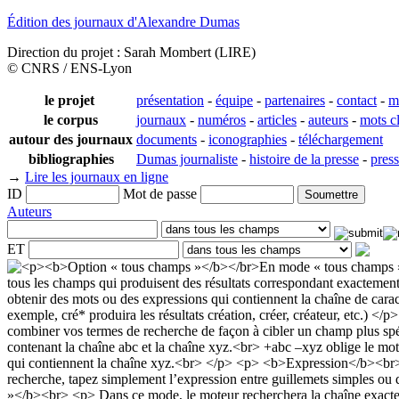
Édition des journaux d'Alexandre Dumas
Direction du projet : Sarah Mombert (LIRE)
© CNRS / ENS-Lyon
le projet
présentation
-
équipe
-
partenaires
-
contact
-
m
le corpus
journaux
-
numéros
-
articles
-
auteurs
-
mots c
autour des journaux
documents
-
iconographies
-
téléchargement
bibliographies
Dumas journaliste
-
histoire de la presse
-
pres
→
Lire les journaux en ligne
ID
Mot de passe
Auteurs
ET