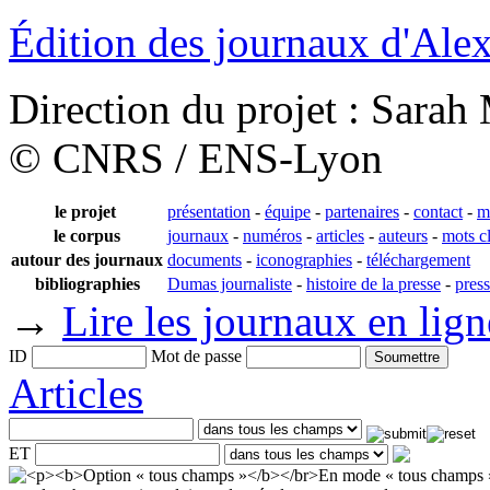
Édition des journaux d'Al
Direction du projet : Sara
© CNRS / ENS-Lyon
le projet
présentation
-
équipe
-
partenaires
-
contact
-
m
le corpus
journaux
-
numéros
-
articles
-
auteurs
-
mots c
autour des journaux
documents
-
iconographies
-
téléchargement
bibliographies
Dumas journaliste
-
histoire de la presse
-
pres
→
Lire les journaux en lign
ID
Mot de passe
Articles
ET