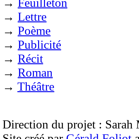
→
Feuilleton
→
Lettre
→
Poème
→
Publicité
→
Récit
→
Roman
→
Théâtre
Direction du projet : Sara
Site créé par
Gérald Foliot
a