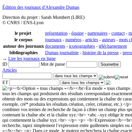
Édition des journaux d'Alexandre Dumas
Direction du projet : Sarah Mombert (LIRE)
© CNRS / ENS-Lyon
le projet
présentation
-
équipe
-
partenaires
-
contact
-
m
le corpus
journaux
-
numéros
-
articles
-
auteurs
-
mots c
autour des journaux
documents
-
iconographies
-
téléchargement
bibliographies
Dumas journaliste
-
histoire de la presse
-
pres
→
Lire les journaux en ligne
ID
Mot de passe
Articles
ET