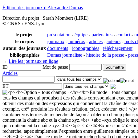
Édition des journaux d'Alexandre Dumas
Direction du projet : Sarah Mombert (LIRE)
© CNRS / ENS-Lyon
le projet
présentation
-
équipe
-
partenaires
-
contact
-
m
le corpus
journaux
-
numéros
-
articles
-
auteurs
-
mots c
autour des journaux
documents
-
iconographies
-
téléchargement
bibliographies
Dumas journaliste
-
histoire de la presse
-
pres
→
Lire les journaux en ligne
ID
Mot de passe
Articles
ET