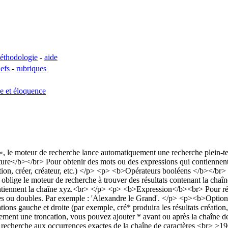
éthodologie
-
aide
lefs
-
rubriques
se et éloquence