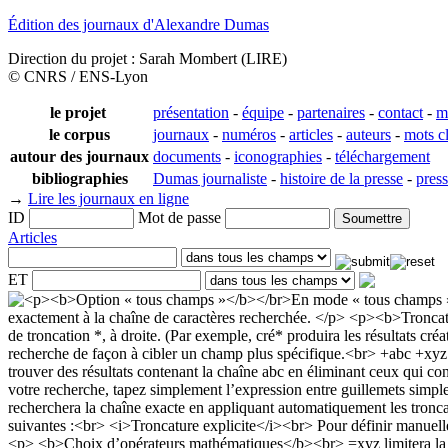
Édition des journaux d'Alexandre Dumas
Direction du projet : Sarah Mombert (LIRE)
© CNRS / ENS-Lyon
le projet
présentation
-
équipe
-
partenaires
-
contact
-
m
le corpus
journaux
-
numéros
-
articles
-
auteurs
-
mots c
autour des journaux
documents
-
iconographies
-
téléchargement
bibliographies
Dumas journaliste
-
histoire de la presse
-
pres
→
Lire les journaux en ligne
ID
Mot de passe
Articles
ET