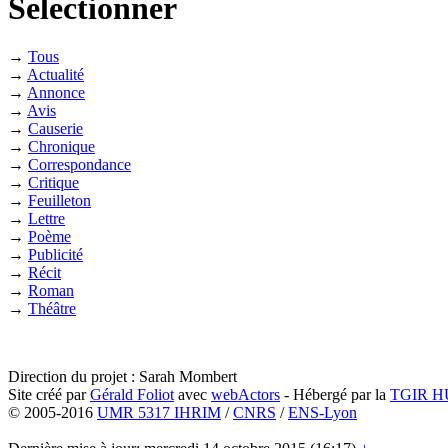
Selectionner
→
Tous
→
Actualité
→
Annonce
→
Avis
→
Causerie
→
Chronique
→
Correspondance
→
Critique
→
Feuilleton
→
Lettre
→
Poème
→
Publicité
→
Récit
→
Roman
→
Théâtre
Direction du projet : Sarah Mombert
Site créé par
Gérald Foliot
avec
webActors
- Hébergé par la
TGIR 
© 2005-2016
UMR 5317 IHRIM
/
CNRS
/
ENS-Lyon