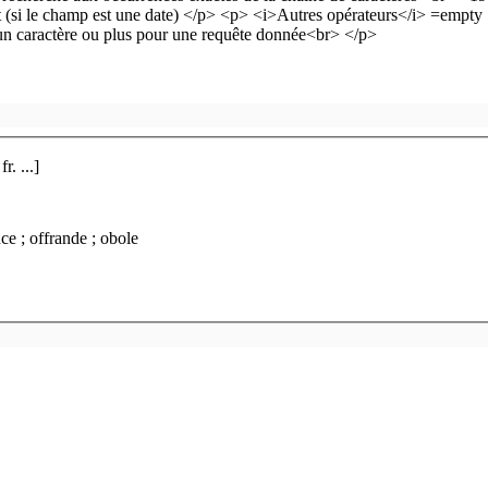
. ...]
souscription ; Reynier (Léon) ; correspondance ; offrande ; obole