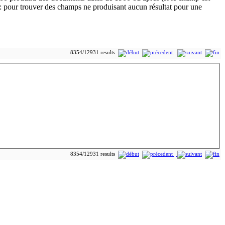
8354/12931 results
8354/12931 results