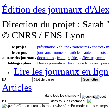
Édition des journaux d'Al
Direction du projet : Sara
© CNRS / ENS-Lyon
le projet
présentation
-
équipe
-
partenaires
-
contact
-
m
le corpus
journaux
-
numéros
-
articles
-
auteurs
-
mots c
autour des journaux
documents
-
iconographies
-
téléchargement
bibliographies
Dumas journaliste
-
histoire de la presse
-
pres
→
Lire les journaux en lign
ID
Mot de passe
Articles
ET