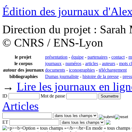
Édition des journaux d'Al
Direction du projet : Sara
© CNRS / ENS-Lyon
le projet
présentation
-
équipe
-
partenaires
-
contact
-
m
le corpus
journaux
-
numéros
-
articles
-
auteurs
-
mots c
autour des journaux
documents
-
iconographies
-
téléchargement
bibliographies
Dumas journaliste
-
histoire de la presse
-
pres
→
Lire les journaux en lign
ID
Mot de passe
Articles
ET