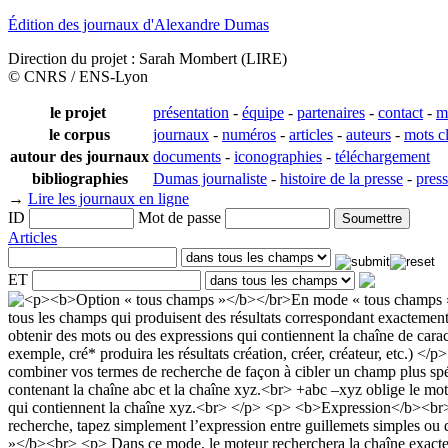
Édition des journaux d'Alexandre Dumas
Direction du projet : Sarah Mombert (LIRE)
© CNRS / ENS-Lyon
le projet
présentation
-
équipe
-
partenaires
-
contact
-
m
le corpus
journaux
-
numéros
-
articles
-
auteurs
-
mots c
autour des journaux
documents
-
iconographies
-
téléchargement
bibliographies
Dumas journaliste
-
histoire de la presse
-
pres
→
Lire les journaux en ligne
ID
Mot de passe
Articles
ET