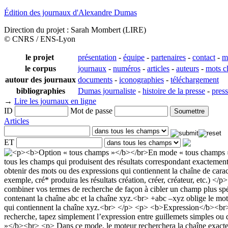
Édition des journaux d'Alexandre Dumas
Direction du projet : Sarah Mombert (LIRE)
© CNRS / ENS-Lyon
le projet
présentation
-
équipe
-
partenaires
-
contact
-
m
le corpus
journaux
-
numéros
-
articles
-
auteurs
-
mots c
autour des journaux
documents
-
iconographies
-
téléchargement
bibliographies
Dumas journaliste
-
histoire de la presse
-
pres
→
Lire les journaux en ligne
ID
Mot de passe
Articles
ET