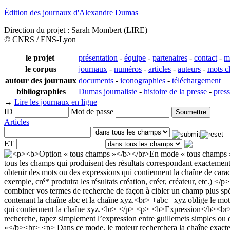
Édition des journaux d'Alexandre Dumas
Direction du projet : Sarah Mombert (LIRE)
© CNRS / ENS-Lyon
le projet
présentation
-
équipe
-
partenaires
-
contact
-
m
le corpus
journaux
-
numéros
-
articles
-
auteurs
-
mots c
autour des journaux
documents
-
iconographies
-
téléchargement
bibliographies
Dumas journaliste
-
histoire de la presse
-
pres
→
Lire les journaux en ligne
ID
Mot de passe
Articles
ET