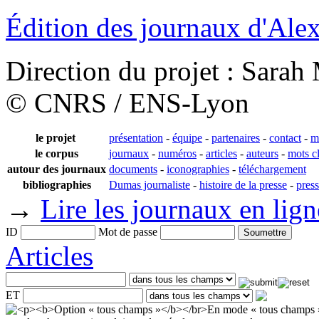
Édition des journaux d'Al
Direction du projet : Sara
© CNRS / ENS-Lyon
le projet
présentation
-
équipe
-
partenaires
-
contact
-
m
le corpus
journaux
-
numéros
-
articles
-
auteurs
-
mots c
autour des journaux
documents
-
iconographies
-
téléchargement
bibliographies
Dumas journaliste
-
histoire de la presse
-
pres
→
Lire les journaux en lign
ID
Mot de passe
Articles
ET