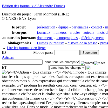
Édition des journaux d'Alexandre Dumas
Direction du projet : Sarah Mombert (LIRE)
© CNRS / ENS-Lyon
le projet
présentation
-
équipe
-
partenaires
-
contact
-
m
le corpus
journaux
-
numéros
-
articles
-
auteurs
-
mots c
autour des journaux
documents
-
iconographies
-
téléchargement
bibliographies
Dumas journaliste
-
histoire de la presse
-
pres
→
Lire les journaux en ligne
ID
Mot de passe
Articles
ET