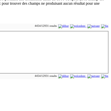
4454/12931 results
4454/12931 results