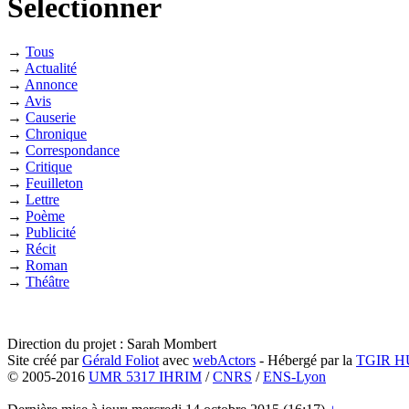
Selectionner
→
Tous
→
Actualité
→
Annonce
→
Avis
→
Causerie
→
Chronique
→
Correspondance
→
Critique
→
Feuilleton
→
Lettre
→
Poème
→
Publicité
→
Récit
→
Roman
→
Théâtre
Direction du projet : Sarah Mombert
Site créé par
Gérald Foliot
avec
webActors
- Hébergé par la
TGIR 
© 2005-2016
UMR 5317 IHRIM
/
CNRS
/
ENS-Lyon