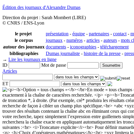
Édition des journaux d'Alexandre Dumas
Direction du projet : Sarah Mombert (LIRE)
© CNRS / ENS-Lyon
le projet
présentation
-
équipe
-
partenaires
-
contact
-
m
le corpus
journaux
-
numéros
-
articles
-
auteurs
-
mots c
autour des journaux
documents
-
iconographies
-
téléchargement
bibliographies
Dumas journaliste
-
histoire de la presse
-
pres
→
Lire les journaux en ligne
ID
Mot de passe
Articles
ET