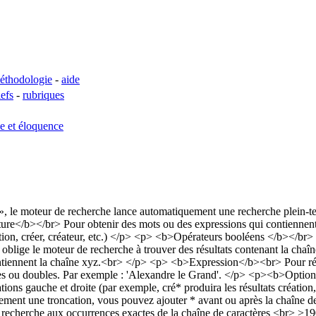
éthodologie
-
aide
lefs
-
rubriques
se et éloquence